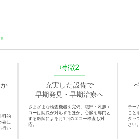
re
特徴2
療か
充実した設備で
早期発見・早期治療へ
さまざまな検査機器を完備。腹部・乳腺エ
チー
コーは院長が対応するほか、心臓を専門と
こと
外科的
する医師による月1回のエコー検査も対
タッ
必要に
応。
さい
も行い