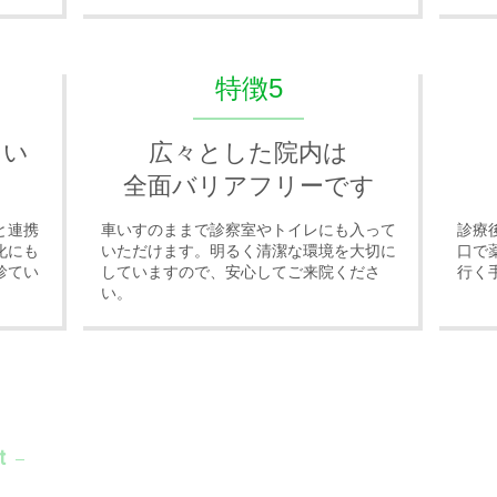
特徴5
たい
広々とした院内は
全面バリアフリーです
と連携
車いすのままで診察室やトイレにも入って
診療
化にも
いただけます。明るく清潔な環境を大切に
口で
診てい
していますので、安心してご来院くださ
行く
い。
t