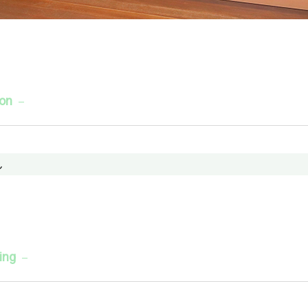
ion
ん
ing